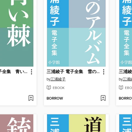
三浦綾子 電子全集 青い棘
三浦綾子 電子全集 雪のアルバム
by
三浦綾子
by
三浦
EBOOK
EBO
BORROW
BORR