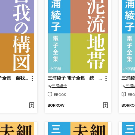
三浦綾子 電子全集 自我の構図
三浦綾子 電子全集 続 泥流地帯
by
三浦綾子
by
三浦
EBOOK
EBO
BORROW
BORR