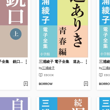
三浦綾子 電子全集 銃口: （上）
三浦綾子 電子全集 道ありき 青春編
by
三浦綾子
by
三浦
EBOOK
EBO
BORROW
BORR