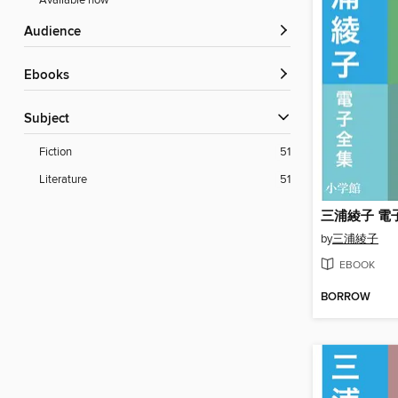
Available now
Audience
ebooks
Subject
Fiction
51
Literature
51
by
三浦綾子
EBOOK
BORROW