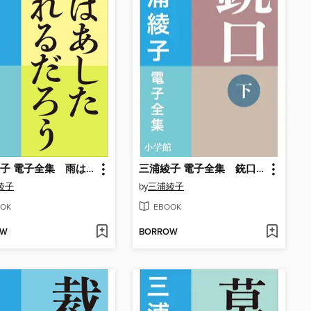
三浦綾子 電子全集 雨はあした晴れるだろう
三浦綾子 電子全集 銃口: （下）
綾子
by
三浦綾子
OK
EBOOK
OW
BORROW