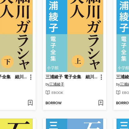
三浦綾子 電子全集 細川ガラシャ夫人（下）
三浦綾子 電子全集 細川ガラシャ夫人（上）
by
三浦綾子
by
三浦
EBOOK
EBO
BORROW
BORR